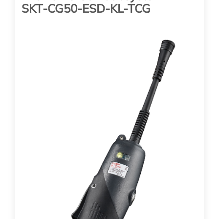
SKT-CG50-ESD-KL-TCG
mit Drehmoment- Drehwinkel
Auswertung, Schraubenzählung
und Prozessüberwachung
Drehmoment: 5,0 - 25,0 Nm (stufenlos einstellbar)
Drehzahl: 40 -
...
6339.00
EUR
(zzgl. 19% MwSt. zzgl. Versand)
SKT-CG250-ESD-KL-TCG-L