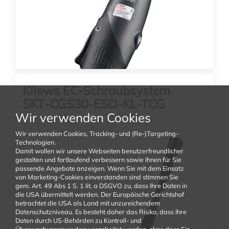
4309.00
EUR
(zzgl. 19% MwSt. zzgl. Versand)
SKT-CG70-ESD-KL-TCG
Drehmoment: 1,4 - 7,0 Nm Drehzahl: 70 - 660 Upm
Kilews EC-Schraubsystem
In den Warenkorb
SKT-CGS30-ESD-KL-TCG
mit Drehmoment- Drehwinkel
Wir verwenden Cookies
Auswertung, Schraubenzählung
Wir verwenden Cookies, Tracking- und (Re-)Targeting-
und Prozessüberwachung
Technologien.
Damit wollen wir unsere Webseiten benutzerfreundlicher
gestalten und fortlaufend verbessern sowie Ihnen für Sie
passende Angebote anzeigen. Wenn Sie mit dem Einsatz
von Marketing-Cookies einverstanden sind stimmen Sie
gem. Art. 49 Abs 1 S. 1 lit. a DSGVO zu, dass Ihre Daten in
die USA übermittelt werden. Der Europäische Gerichtshof
betrachtet die USA als Land mit unzureichendem
Datenschutzniveau. Es besteht daher das Risiko, dass Ihre
Daten durch US-Behörden zu Kontroll- und