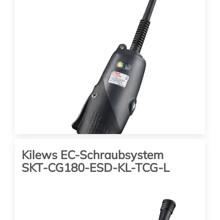
Kilews EC-Schraubsystem
SKT-CG180-ESD-KL-TCG-L
mit Drehmoment- Drehwinkel
Auswertung, Schraubenzählung
und Prozessüberwachung