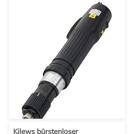
...
1342.00
EUR
(zzgl. 19% MwSt. zzgl. Versand)
SKD-RBK120LF-ESD
Drehmoment: 4 – 12 Nm
Drehzahl: 880 Upm
Hebelstart
In den Warenkorb
Kilews bürstenloser