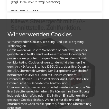
(zzgl. 19% MwSt. zzgl. Versand)
SKP-40B-HL-800
Netzteil passend für SKD-BK9 und SKD-RBK... Serie
Kilews Steuergerät mit E/A-
Schnittstelle, Zählfunktion,
In den Warenkorb
autom. Linkslauf und
Wir verwenden Cookies
Schraubzeitüberwachung
Wir verwenden Cookies, Tracking- und (Re-)Targeting-
SKP-BC40HL-800 V4.0
Technologien.
Damit wollen wir unsere Webseiten benutzerfreundlicher
gestalten und fortlaufend verbessern sowie Ihnen für Sie
passende Angebote anzeigen. Wenn Sie mit dem Einsatz
von Marketing-Cookies einverstanden sind stimmen Sie
gem. Art. 49 Abs 1 S. 1 lit. a DSGVO zu, dass Ihre Daten in
die USA übermittelt werden. Der Europäische Gerichtshof
betrachtet die USA als Land mit unzureichendem
Datenschutzniveau. Es besteht daher das Risiko, dass Ihre
Daten durch US-Behörden zu Kontroll- und
Überwachungszwecken verarbeitet werden, ohne dass Sie
Ihre Betroffenenrechte haben. Sie können Ihre Einwilligung
jederzeit widerrufen, indem Sie in Ihren Einstellungen Ihre
gesetzen Cookies löschen. Wenn Sie nur die unbedingt
erforderlichen Cookies akzeptieren, findet eine Übermittlung
nicht statt.