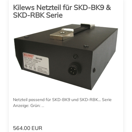
Kilews Netzteil für SKD-BK9 &
SKD-RBK Serie
SKP-40B-HL-800
Drehmoment: 3 – 9 Nm Drehzahl:
...
941.00
EUR
(zzgl. 19% MwSt. zzgl. Versand)
SKD-RBK90P-ESD
Drehmoment: 3 – 9 Nm
Drehzahl: 550/800 Upm
Schubstart
In den Warenkorb
Netzteil passend für SKD-BK9 und SKD-RBK... Serie
Anzeige: Grün:
...
564.00
EUR