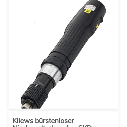
1316.00
EUR
(zzgl. 19% MwSt. zzgl. Versand)
SKD-RBK250L-ESD
Drehmoment: 8 – 25 Nm
Drehzahl: 240/350 Upm
Hebelstart
In den Warenkorb
Kilews bürstenloser