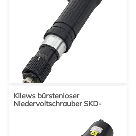
Kilews bürstenloser
Niedervoltschrauber SKD-
RBK120LF-ESD
Drehmoment: 4 – 12 Nm Drehzahl: 380/550
...