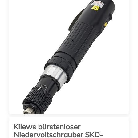
784.00
EUR
(zzgl. 19% MwSt. zzgl. Versand)
SKD-RBK60P-ESD
Drehmoment: 2 – 6 Nm
Drehzahl: 700/1000 Upm
Schubstart
In den Warenkorb
Kilews bürstenloser
Niedervoltschrauber SKD-