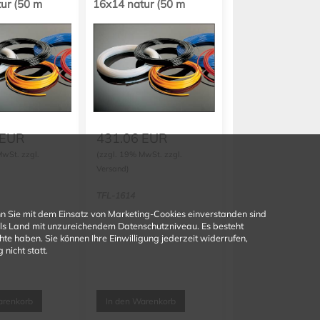
ur (50 m
16x14 natur (50 m
Rolle)
EUR
431.06
EUR
MwSt. zzgl.
(zzgl. 19% MwSt. zzgl.
Versand)
TFL-1614
n Sie mit dem Einsatz von Marketing-Cookies einverstanden sind
 als Land mit unzureichendem Datenschutzniveau. Es besteht
e haben. Sie können Ihre Einwilligung jederzeit widerrufen,
nicht statt.
arenkorb
In den Warenkorb