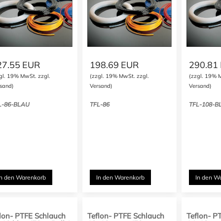
27.55
EUR
198.69
EUR
290.81
gl. 19% MwSt. zzgl.
(zzgl. 19% MwSt. zzgl.
(zzgl. 19% 
sand)
Versand)
Versand)
L-86-BLAU
TFL-86
TFL-108-B
In den Warenkorb
In den Warenkorb
In den W
lon- PTFE Schlauch
Teflon- PTFE Schlauch
Teflon- P