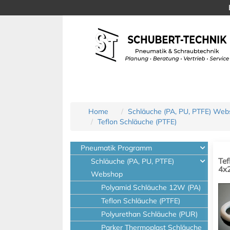
Home
Schläuche (PA, PU, PTFE) We
Teflon Schläuche (PTFE)
Pneumatik Programm
Tef
Schläuche (PA, PU, PTFE)
4x2
Webshop
Polyamid Schläuche 12W (PA)
Teflon Schläuche (PTFE)
Polyurethan Schläuche (PUR)
Parker Thermoplast Schläuche