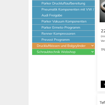
Parker Druckluftaufbereitung
Pneumatik Komponenten mit VW /
Audi Freigabe
Parker Vakuum Komponenten
Parker Ermeto-Programm
2
Renner Kompressoren
(zz
Prevost Programm
Ver
Druckluftkissen und Balgzylinder
TF
Schraubtechnik Webshop
Tef