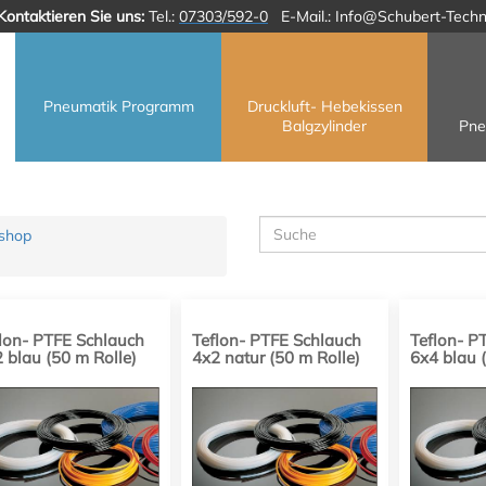
Kontaktieren Sie uns:
Tel.:
07303/592-0
E-Mail.:
Info@Schubert-Techn
Pneumatik Programm
Druckluft- Hebekissen
Balgzylinder
Pne
bshop
lon- PTFE Schlauch
Teflon- PTFE Schlauch
Teflon- P
 blau (50 m Rolle)
4x2 natur (50 m Rolle)
6x4 blau 