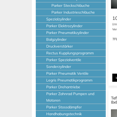
Parker Steckschläuche
Parker Industrieschläuche
1
Spezialzylinder
(zz
Parker Elektrozylinder
Ver
Parker Pneumatikzylinder
Balgzylinder
TF
Druckverstärker
Rectus Kupplungsprogramm
Parker Spezialventile
Sonderzylinder
Parker Pneumatik Ventile
Legris Pneumatikprogramm
Parker Drehantriebe
Parker Zahnrad Pumpen und
Tef
Motoren
8x6
Parker Stossdämpfer
Handhabungstechnik