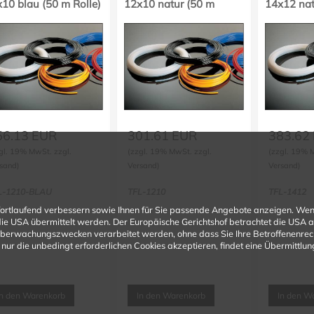
10 blau (50 m Rolle)
12x10 natur (50 m
14x12 nat
Rolle)
Rolle)
56.13
EUR
301.61
EUR
383.62
gl. 19% MwSt. zzgl.
(zzgl. 19% MwSt. zzgl.
(zzgl. 19% 
sand)
Versand)
Versand)
L-1210-BLAU
TFL-1210
TFL-1412
fortlaufend verbessern sowie Ihnen für Sie passende Angebote anzeigen. Wen
n die USA übermittelt werden. Der Europäische Gerichtshof betrachtet die USA
Überwachungszwecken verarbeitet werden, ohne dass Sie Ihre Betroffenenrecht
nur die unbedingt erforderlichen Cookies akzeptieren, findet eine Übermittlung 
In den Warenkorb
In den Warenkorb
In den W