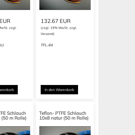
EUR
132.67
EUR
MwSt. zzgl.
(zzgl. 19% MwSt. zzgl.
Versand)
AU
TFL-64
arenkorb
In den Warenkorb
TFE Schlauch
Teflon- PTFE Schlauch
 (50 m Rolle)
10x8 natur (50 m Rolle)