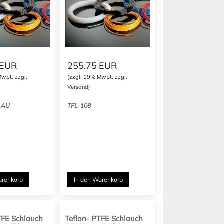
EUR
255.75
EUR
MwSt. zzgl.
(zzgl. 19% MwSt. zzgl.
Versand)
LAU
TFL-108
arenkorb
In den Warenkorb
TFE Schlauch
Teflon- PTFE Schlauch