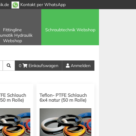
ik.de
Kontakt per WhatsApp
Fittingline
Schraubtechnik Webshop
umatik Hydraulik
Webshop
0
Einkaufswagen
Anmelden
TFE Schlauch
Teflon- PTFE Schlauch
(50 m Rolle)
6x4 natur (50 m Rolle)