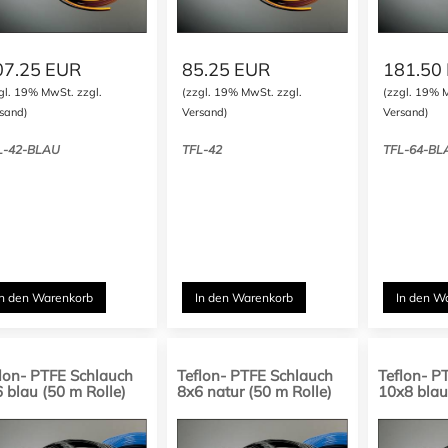
07.25
EUR
85.25
EUR
181.50
gl. 19% MwSt. zzgl.
(zzgl. 19% MwSt. zzgl.
(zzgl. 19% 
sand)
Versand)
Versand)
L-42-BLAU
TFL-42
TFL-64-BL
In den Warenkorb
In den Warenkorb
In den W
lon- PTFE Schlauch
Teflon- PTFE Schlauch
Teflon- P
 blau (50 m Rolle)
8x6 natur (50 m Rolle)
10x8 blau