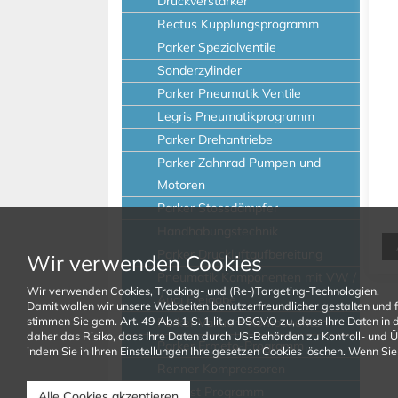
Druckverstärker
Rectus Kupplungsprogramm
Parker Spezialventile
Sonderzylinder
Parker Pneumatik Ventile
Legris Pneumatikprogramm
Parker Drehantriebe
Parker Zahnrad Pumpen und
Motoren
Parker Stossdämpfer
Handhabungstechnik
Parker Druckluftaufbereitung
Wir verwenden Cookies
Pneumatik Komponenten mit VW /
Wir verwenden Cookies, Tracking- und (Re-)Targeting-Technologien.
Audi Freigabe
Damit wollen wir unsere Webseiten benutzerfreundlicher gestalten und 
stimmen Sie gem. Art. 49 Abs 1 S. 1 lit. a DSGVO zu, dass Ihre Daten i
Parker Vakuum Komponenten
daher das Risiko, dass Ihre Daten durch US-Behörden zu Kontroll- und 
Parker Ermeto-Programm
indem Sie in Ihren Einstellungen Ihre gesetzen Cookies löschen. Wenn Sie 
Renner Kompressoren
Prevost Programm
Alle Cookies akzeptieren