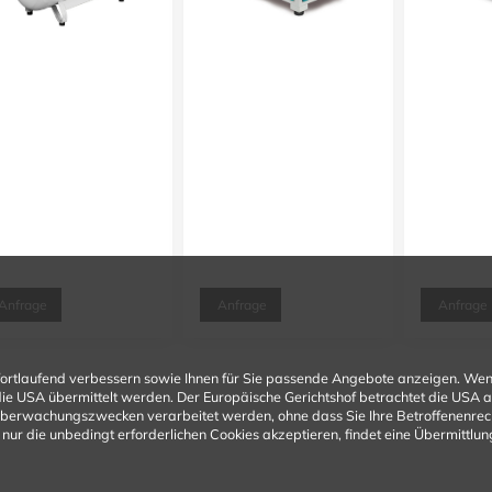
Anfrage
Anfrage
Anfrage
fortlaufend verbessern sowie Ihnen für Sie passende Angebote anzeigen. Wen
n die USA übermittelt werden. Der Europäische Gerichtshof betrachtet die USA
Überwachungszwecken verarbeitet werden, ohne dass Sie Ihre Betroffenenrecht
nur die unbedingt erforderlichen Cookies akzeptieren, findet eine Übermittlung 