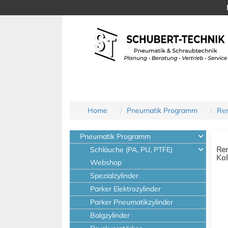
Home
Pneumatik Programm
Re
Pneumatik Programm
Ren
Schläuche (PA, PU, PTFE)
Ko
Webshop
Spezialzylinder
Parker Elektrozylinder
Parker Pneumatikzylinder
Balgzylinder