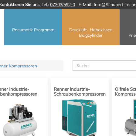
Kontaktieren Sie uns:
Tel.:
07303/592-0
E-Mail.:
Info@Schubert-Techn
Pneumatik Programm
Druckluft- Hebekissen
Balgzylinder
Pne
nner Kompressoren
ner Industrie-
Renner Industrie-
Ölfreie Scr
lbenkompressoren
Schraubenkompressoren
Kompress