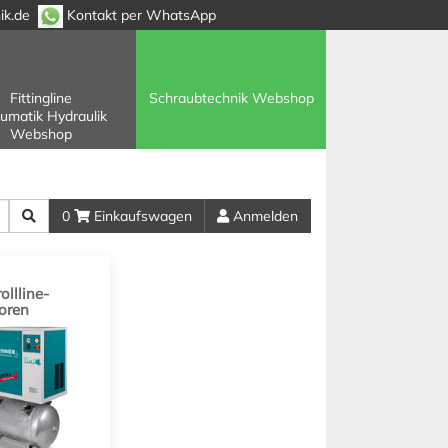
ik.de
Kontakt per WhatsApp
Fittingline
Schraubtechnik Webshop
umatik Hydraulik
Webshop
0
Einkaufswagen
Anmelden
ollline-
oren