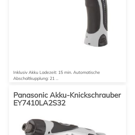
Inklusiv Akku Ladezeit: 15 min. Automatische
Abschaltkupplung: 21
...
Panasonic Akku-Knickschrauber
135.00
EUR
EY7410LA2S32
(zzgl. 19% MwSt. zzgl. Versand)
EY7410LA1C
Drehzahl: 200/600 Upm Drehmoment: 1,5 - 4,4 Nm
inkl. Akku