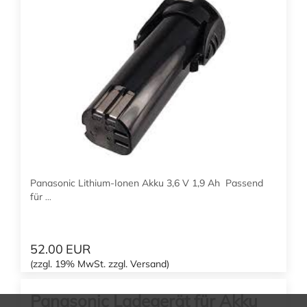
EY7410LA2S32
Drehzahl: 200/600 Upm Drehmoment: 1,5-4,4 Nm
inkl. Akku & Ladegerät
In den Warenkorb
Panasonic Lithium-Ionen Akku 3,6 V 1,9 Ah Passend
für
...
52.00
EUR
(zzgl. 19% MwSt. zzgl. Versand)
EY8L0319FA32
Panasonic Ladegerät für Akku
passend für Modell EY 7410