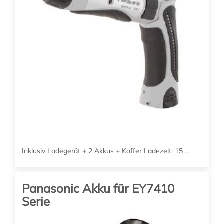
In den Warenkorb
Inklusiv Ladegerät + 2 Akkus + Koffer Ladezeit: 15
...
Panasonic Akku für EY7410
209.00
EUR
Serie
(zzgl. 19% MwSt. zzgl. Versand)
EY8L0319FA32