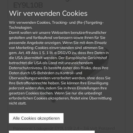
EY9L10B
EY0L11B
Wir verwenden Cookies
In den Warenkorb
Wir verwenden Cookies, Tracking- und (Re-)Targeting-
Technologien.
Damit wollen wir unsere Webseiten benutzerfreundlicher
gestalten und fortlaufend verbessern sowie Ihnen für Sie
passende Angebote anzeigen. Wenn Sie mit dem Einsatz
von Marketing-Cookies einverstanden sind stimmen Sie
gem. Art. 49 Abs 1 S. 1 lit. a DSGVO zu, dass Ihre Daten in
die USA übermittelt werden. Der Europäische Gerichtshof
betrachtet die USA als Land mit unzureichendem
Datenschutzniveau. Es besteht daher das Risiko, dass Ihre
Daten durch US-Behörden zu Kontroll- und
Überwachungszwecken verarbeitet werden, ohne dass Sie
Ihre Betroffenenrechte haben. Sie können Ihre Einwilligung
jederzeit widerrufen, indem Sie in Ihren Einstellungen Ihre
gesetzen Cookies löschen. Wenn Sie nur die unbedingt
erforderlichen Cookies akzeptieren, findet eine Übermittlung
nicht statt.
Alle Cookies akzeptieren
Panasonic Ladegerät EY0L11B 2,4 - 3,6 Volt Passend