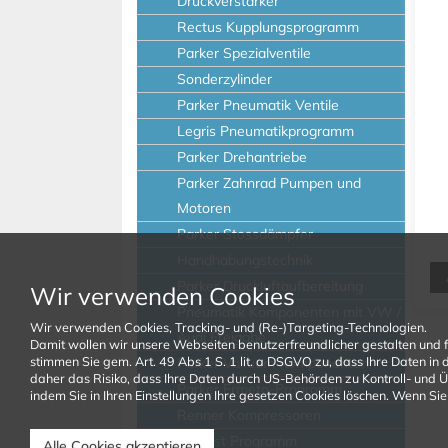
Druckverstärker
Rectus Kupplungsprogramm
Parker Spezialventile
Sonderzylinder
Parker Pneumatik Ventile
Legris Pneumatikprogramm
Parker Drehantriebe
Parker Zahnrad Pumpen und
Motoren
Parker Stossdämpfer
Handhabungstechnik
Parker Druckluftaufbereitung
Wir verwenden Cookies
Pneumatik Komponenten mit VW /
Wir verwenden Cookies, Tracking- und (Re-)Targeting-Technologien.
Audi Freigabe
Damit wollen wir unsere Webseiten benutzerfreundlicher gestalten und 
stimmen Sie gem. Art. 49 Abs 1 S. 1 lit. a DSGVO zu, dass Ihre Daten i
Parker Vakuum Komponenten
daher das Risiko, dass Ihre Daten durch US-Behörden zu Kontroll- und 
Parker Ermeto-Programm
indem Sie in Ihren Einstellungen Ihre gesetzen Cookies löschen. Wenn Sie 
Renner Kompressoren
Prevost Programm
Alle Cookies akzeptieren