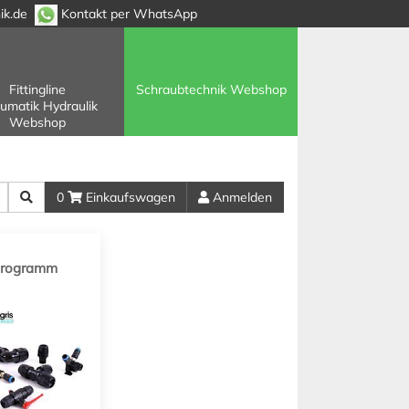
ik.de
Kontakt per WhatsApp
Fittingline
Schraubtechnik Webshop
umatik Hydraulik
Webshop
0
Einkaufswagen
Anmelden
 Programm