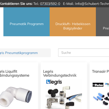
Kontaktieren Sie uns:
Tel.:
07303/592-0
E-Mail.:
Info@Schubert-Techn
Pneumatik Programm
Druckluft- Hebekissen
Balgzylinder
Pne
gris Pneumatikprogramm
ris Liquifit
Legris
Transair
rbindungssysteme
Verbindungstechnik
 Getränke und
ssigkeiten