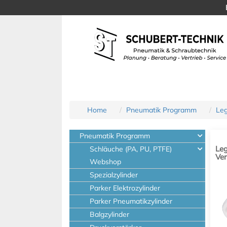
Home
Pneumatik Programm
Le
Pneumatik Programm
Leg
Schläuche (PA, PU, PTFE)
Ve
Webshop
für
Flü
Spezialzylinder
Parker Elektrozylinder
Parker Pneumatikzylinder
Balgzylinder