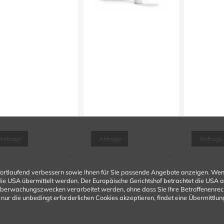
Anfrage
Anfrage
Anfrage
fortlaufend verbessern sowie Ihnen für Sie passende Angebote anzeigen. Wen
n die USA übermittelt werden. Der Europäische Gerichtshof betrachtet die USA
Überwachungszwecken verarbeitet werden, ohne dass Sie Ihre Betroffenenrecht
nur die unbedingt erforderlichen Cookies akzeptieren, findet eine Übermittlung 