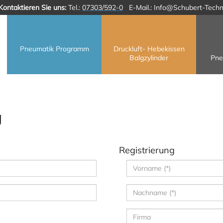
Kontaktieren Sie uns:
Tel.:
07303/592-0
E-Mail.:
Info@Schubert-Techn
Pneumatik Programm
Druckluft- Hebekissen
Balgzylinder
Pne
g
Registrierung