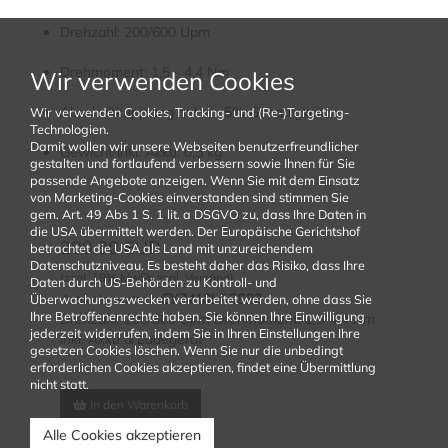
Drehzahl: 200/600 Upm
Drehmoment: 1,5 - 4,4 Nm
Wir verwenden Cookies
Abschaltkupplung mit + - 5% Genauigkeit
Wir verwenden Cookies, Tracking- und (Re-)Targeting-
Technologien.
Damit wollen wir unsere Webseiten benutzerfreundlicher
Gewicht inkl. Akku: 0,5 kg
gestalten und fortlaufend verbessern sowie Ihnen für Sie
passende Angebote anzeigen. Wenn Sie mit dem Einsatz
von Marketing-Cookies einverstanden sind stimmen Sie
gem. Art. 49 Abs 1 S. 1 lit. a DSGVO zu, dass Ihre Daten in
die USA übermittelt werden. Der Europäische Gerichtshof
209.00
EUR
betrachtet die USA als Land mit unzureichendem
Datenschutzniveau. Es besteht daher das Risiko, dass Ihre
(zzgl. 19% MwSt. zzgl. Versand)
Daten durch US-Behörden zu Kontroll- und
Artikelnummer:
EY7410LA2S32
Überwachungszwecken verarbeitet werden, ohne dass Sie
Ihre Betroffenenrechte haben. Sie können Ihre Einwilligung
Drehzahl: 200/600 Upm Drehmoment: 1,5-4,4 Nm
jederzeit widerrufen, indem Sie in Ihren Einstellungen Ihre
inkl. Akku & Ladegerät
gesetzen Cookies löschen. Wenn Sie nur die unbedingt
erforderlichen Cookies akzeptieren, findet eine Übermittlung
nicht statt.
In den Warenkorb
Alle Cookies akzeptieren