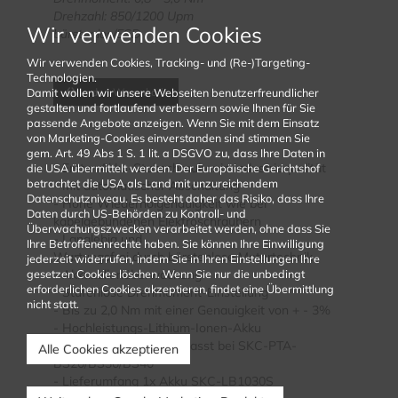
Drehzahl: 850/1200 Upm
Wir verwenden Cookies
bürstenlos/ESD
Wir verwenden Cookies, Tracking- und (Re-)Targeting-
Technologien.
Damit wollen wir unsere Webseiten benutzerfreundlicher
In den Warenkorb
gestalten und fortlaufend verbessern sowie Ihnen für Sie
passende Angebote anzeigen. Wenn Sie mit dem Einsatz
von Marketing-Cookies einverstanden sind stimmen Sie
gem. Art. 49 Abs 1 S. 1 lit. a DSGVO zu, dass Ihre Daten in
- Erster Akku-Stabschrauber in Industriequalität
die USA übermittelt werden. Der Europäische Gerichtshof
betrachtet die USA als Land mit unzureichendem
- Mit automatischer Abschaltung
Datenschutzniveau. Es besteht daher das Risiko, dass Ihre
- Hohe Wiederholgenauigkeit wie bei
Daten durch US-Behörden zu Kontroll- und
kabelgebundenen Elektroschraubern
Überwachungszwecken verarbeitet werden, ohne dass Sie
- Langlebig und
Ihre Betroffenenrechte haben. Sie können Ihre Einwilligung
Wartungsfrei durch bürstenlose Motortechnik
jederzeit widerrufen, indem Sie in Ihren Einstellungen Ihre
gesetzen Cookies löschen. Wenn Sie nur die unbedingt
- Akkuzellenüberwachung
erforderlichen Cookies akzeptieren, findet eine Übermittlung
- Stufenlose Drehmoment-Einstellung
nicht statt.
- B
is zu 2,0 Nm mit einer Genauigkeit von + - 3%
- Hochleistungs-Lithium-Ionen-Akku
- KL-1 Winkelgetriebe passt bei SKC-PTA-
Alle Cookies akzeptieren
BS20/BS30/BS40
- Lieferumfang 1x Akku SKC-LB1030S