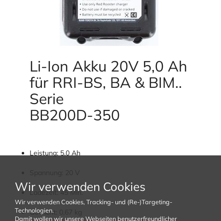
Li-Ion Akku 20V 5,0 Ah
für RRI-BS, BA & BIM..
Serie
BB200D-350
Leistung: 5.0 Ah
Spannung: 20 V
Wir verwenden Cookies
Ladezeit: 45 Min.
Wir verwenden Cookies, Tracking- und (Re-)Targeting-
Technologien.
Gewicht: 0,67 kg
Damit wollen wir unsere Webseiten benutzerfreundlicher