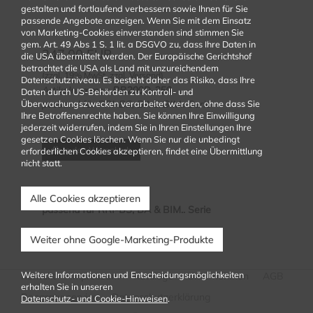
gestalten und fortlaufend verbessern sowie Ihnen für Sie
passende Angebote anzeigen. Wenn Sie mit dem Einsatz
von Marketing-Cookies einverstanden sind stimmen Sie
gem. Art. 49 Abs 1 S. 1 lit. a DSGVO zu, dass Ihre Daten in
247.00
EUR
die USA übermittelt werden. Der Europäische Gerichtshof
betrachtet die USA als Land mit unzureichendem
(zzgl. 19% MwSt. zzgl. Versand)
Datenschutzniveau. Es besteht daher das Risiko, dass Ihre
Artikelnummer:
BB200D-350
Daten durch US-Behörden zu Kontroll- und
Überwachungszwecken verarbeitet werden, ohne dass Sie
passend für RRI-BS, BA & BIM.. Serie
Ihre Betroffenenrechte haben. Sie können Ihre Einwilligung
jederzeit widerrufen, indem Sie in Ihren Einstellungen Ihre
gesetzen Cookies löschen. Wenn Sie nur die unbedingt
In den Warenkorb
erforderlichen Cookies akzeptieren, findet eine Übermittlung
nicht statt.
Alle Cookies akzeptieren
passend für RRI-BS, BA & BIM.. Serie
Weiter ohne Google-Marketing-Produkte
Weitere Informationen und Entscheidungsmöglichkeiten
Kontakt
Impressum
Kataloge
Unternehmen
AGB
erhalten Sie in unseren
Reparaturservice
Datenschutzerklärung
Datenschutz- und Cookie-Hinweisen
.